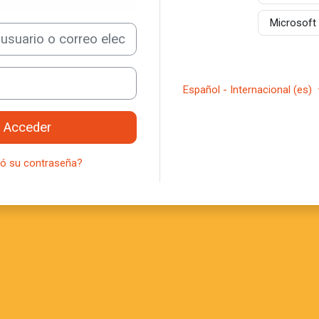
Microsoft
o o correo electrónico
Español - Internacional ‎(es)‎
Acceder
dó su contraseña?