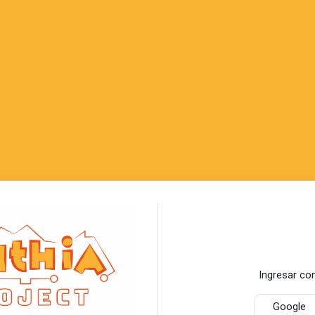
Entrar a MathIA Project
Ingresar co
Google